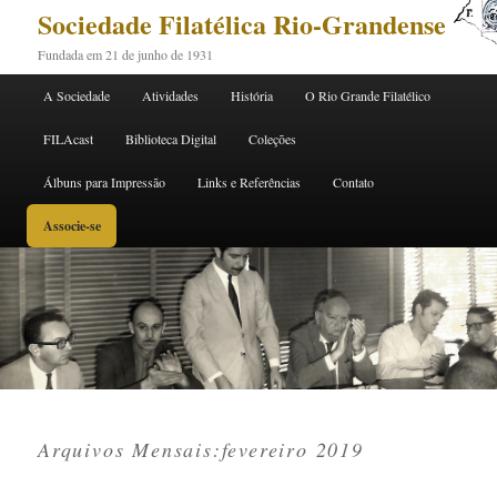
Sociedade Filatélica Rio-Grandense
Fundada em 21 de junho de 1931
Menu principal
A Sociedade
Atividades
História
O Rio Grande Filatélico
Pular para o conteúdo principal
Pular para o conteúdo secundário
FILAcast
Biblioteca Digital
Coleções
Álbuns para Impressão
Links e Referências
Contato
Associe-se
Arquivos Mensais:
fevereiro 2019