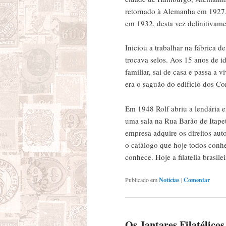
retornado à Alemanha em 1927, 
em 1932, desta vez definitivame
Iniciou a trabalhar na fábrica d
trocava selos. Aos 15 anos de i
familiar, sai de casa e passa a v
era o saguão do edifício dos Cor
Em 1948 Rolf abriu a lendária
uma sala na Rua Barão de Itape
empresa adquire os direitos auto
o catálogo que hoje todos conhec
conhece. Hoje a filatelia brasil
Publicado em
Notícias
|
Comentar
Os Jantares Filatélicos