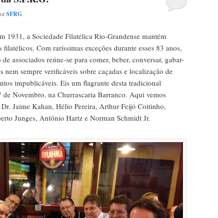
por
SFRG
em 1931, a Sociedade Filatélica Rio-Grandense mantém
es filatélicos. Com raríssimas exceções durante esses 83 anos,
o de associados reúne-se para comer, beber, conversar, gabar-
es nem sempre verificáveis sobre caçadas e localização de
untos impublicáveis. Eis um flagrante desta tradicional
 7 de Novembro, na Churrascaria Barranco. Aqui vemos
Dr. Jaime Kahan, Hélio Pereira, Arthur Feijó Coitinho,
berto Junges, Antônio Hartz e Norman Schmidt Jr.