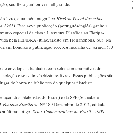
ão, seu livro ganhou vermeil grande.
do livro, o também magnífico
História Postal dos selos
 a 1942)
. Essa nova publicação (português/inglês) ganhou
emio especial da classe Literatura Filatélica na Floripa-
ida pela FEFIBRA (julho/agosto em Florianópolis, SC). Na
ada em Londres a publicação recebeu medalha de vermeil (83
r de envelopes circulados com selos comemorativos do
coleção e seus dois belíssimos livros. Essas publicações são
ugar de honra na biblioteca de qualquer filatelista.
ação dos Filatelistas do Brasil) e da SPP (Sociedade
A Filatelia Brasileira
, Nº 18 / Dezembro de 2012, editada
seu último artigo:
Selos Comemorativos do Brasil : 1900 –
de 2014, e deixa a esposa (Sra. Anna Maria), dois filhos