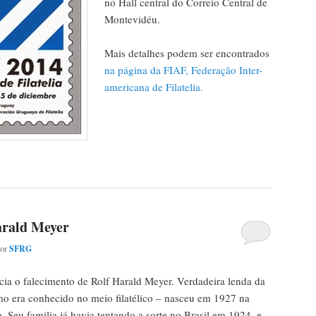
no Hall central do Correio Central de
Montevidéu.
Mais detalhes podem ser encontrados
na página da FIAF, Federação Inter-
americana de Filatelia.
arald Meyer
por
SFRG
cia o falecimento de Rolf Harald Meyer. Verdadeira lenda da
omo era conhecido no meio filatélico – nasceu em 1927 na
Seu familia já havia tentando a sorte no Brasil em 1924, e