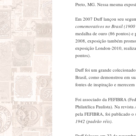
Preto, MG. Nessa mesma exposiç
Em 2007 Duff lançou seu segun
comemorativos no Brasil (1900
medalha de ouro (86 pontos) e pr
2008, exposição também promov
exposição London-2010, realiz
pontos).
Duff foi um grande colecionado
Brasil, como demonstrou em sua 
fontes de inspiração e merecem l
Foi associado da FEFIBRA (Feder
Philatélica Paulista). Na revista
pela FEFIBRA, foi publicado o 
1942 (padrão réis)
.
Duff faleceu em 22 de novembro 