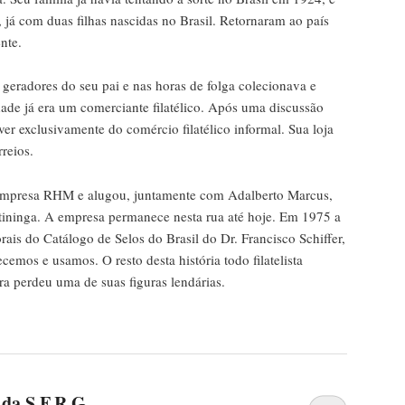
já com duas filhas nascidas no Brasil. Retornaram ao país
nte.
e geradores do seu pai e nas horas de folga colecionava e
dade já era um comerciante filatélico. Após uma discussão
iver exclusivamente do comércio filatélico informal. Sua loja
reios.
 empresa RHM e alugou, juntamente com Adalberto Marcus,
tininga. A empresa permanece nesta rua até hoje. Em 1975 a
rais do Catálogo de Selos do Brasil do Dr. Francisco Schiffer,
emos e usamos. O resto desta história todo filatelista
eira perdeu uma de suas figuras lendárias.
 da S.F.R.G.