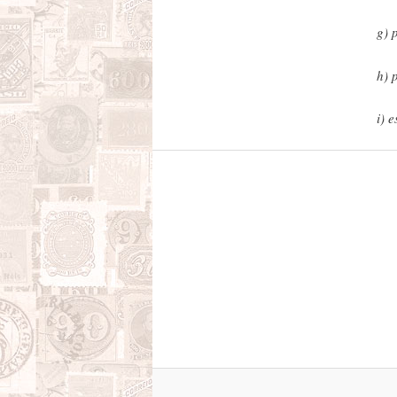
g) 
h) 
i) 