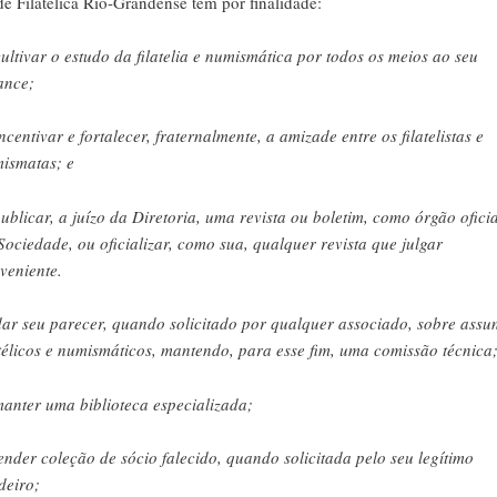
e Filatélica Rio-Grandense tem por finalidade:
cultivar o estudo da filatelia e numismática por todos os meios ao seu
ance;
incentivar e fortalecer, fraternalmente, a amizade entre os filatelistas e
ismatas; e
publicar, a juízo da Diretoria, uma revista ou boletim, como órgão oficia
Sociedade, ou oficializar, como sua, qualquer revista que julgar
veniente.
dar seu parecer, quando solicitado por qualquer associado, sobre assu
atélicos e numismáticos, mantendo, para esse fim, uma comissão técnica
manter uma biblioteca especializada;
vender coleção de sócio falecido, quando solicitada pelo seu legítimo
deiro;