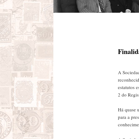
Finali
A Sociedad
reconhecid
estatutos 
2 do Regis
Há quase u
para a pres
conhecimen