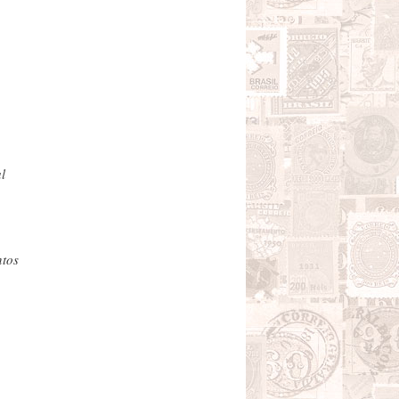
l
ntos
;