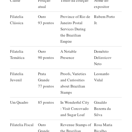
Classe
Posição
Título da coleção
Nome do
atual
expositor
Filatelia
Ouro
Province of Rio de
Rubem Porto
Clássica
93 pontos
Janeiro Postal
Jr.
Services During
the Brazilian
Empire
Filatelia
Ouro
A Notable
Demétrio
Temática
90 pontos
Presence
Delizoicov
Neto
Filatelia
Prata
Proofs, Varieties
Leonardo
Juvenil
Grande
and Curiosities
Vidal
77 pontos
about Brazilian
Stamps
Um Quadro
85 pontos
In Wonderful City
Ginaldo
: Visit Corcovado
Bezerra da
and Sugar Loaf
Silva
Filatelia Fiscal
Ouro
Revenue Stamps of
Rosa Maria
Grande
the Brazilian
Bicalho