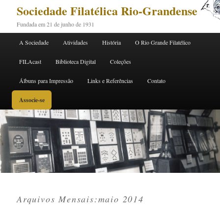
Sociedade Filatélica Rio-Grandense
Fundada em 21 de junho de 1931
Menu principal
A Sociedade
Atividades
História
O Rio Grande Filatélico
Pular para o conteúdo principal
Pular para o conteúdo secundário
FILAcast
Biblioteca Digital
Coleções
Álbuns para Impressão
Links e Referências
Contato
Associe-se
Arquivos Mensais:
maio 2014