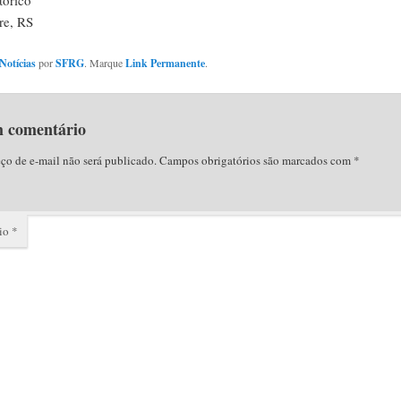
tórico
re, RS
Notícias
por
SFRG
. Marque
Link Permanente
.
m comentário
ço de e-mail não será publicado.
Campos obrigatórios são marcados com
*
io
*