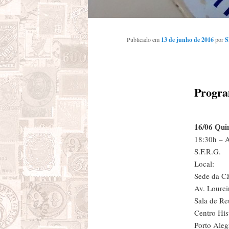
Publicado em
13 de junho de 2016
por
S
Progra
16/06 Quin
18:30h – 
S.F.R.G.
Local:
Sede da Câ
Av. Lourei
Sala de Re
Centro His
Porto Aleg