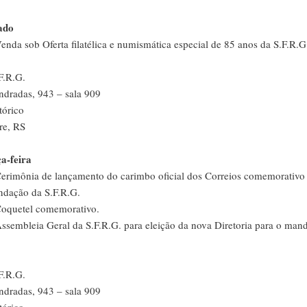
ado
enda sob Oferta filatélica e numismática especial de 85 anos da S.F.R.G
F.R.G.
dradas, 943 – sala 909
tórico
re, RS
a-feira
erimônia de lançamento do carimbo oficial dos Correios comemorativo
ndação da S.F.R.G.
Coquetel comemorativo.
ssembleia Geral da S.F.R.G. para eleição da nova Diretoria para o man
F.R.G.
dradas, 943 – sala 909