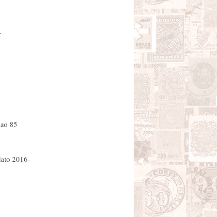
.
 ao 85
dato 2016-