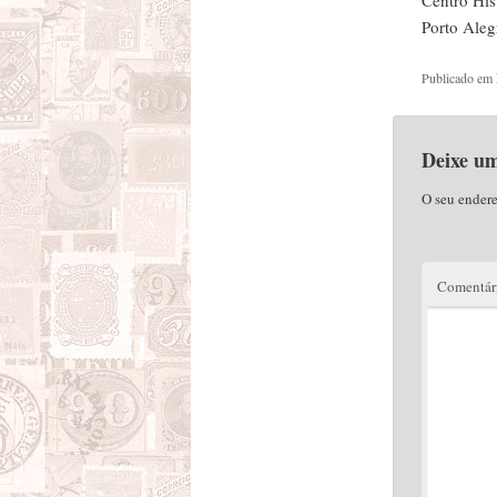
Centro His
Porto Aleg
Publicado em
Deixe u
O seu endere
Comentár