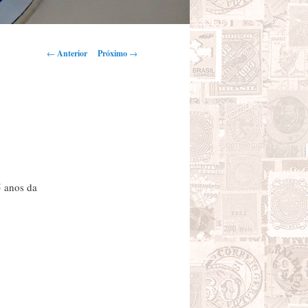
Navegação de Posts
←
Anterior
Próximo
→
 anos da