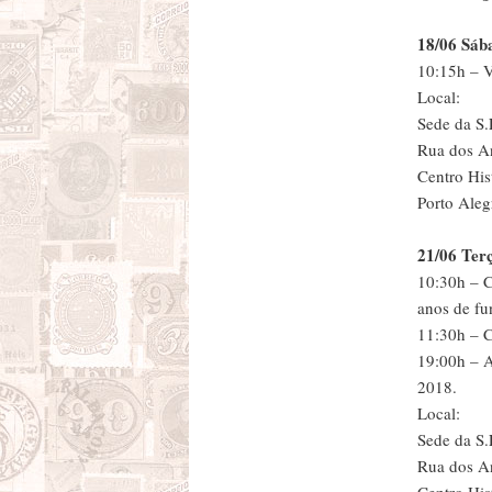
18/06 Sáb
10:15h – V
Local:
Sede da S.
Rua dos An
Centro His
Porto Aleg
21/06 Terç
10:30h – C
anos de fu
11:30h – 
19:00h – A
2018.
Local:
Sede da S.
Rua dos An