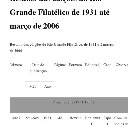
Grande Filatélico de 1931 até
março de 2006
Resumo das edições do Rio Grande Filatélico, de 1931 até março
de 2006
Número
Data de
Páginas
Formato
Editor(es)
Capa
Observa
publicação
Mês
Ano
Primeira série (1931-1935)
Ano I
Set.-Nov.
1931
48
Revista
Benjamin
Tipo
Com list
C.
1
sócios d