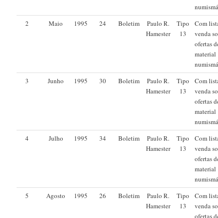
numismá
2
Maio
1995
24
Boletim
Paulo R.
Tipo
Com list
Hamester
13
venda s
ofertas d
material
numismá
3
Junho
1995
30
Boletim
Paulo R.
Tipo
Com list
Hamester
13
venda s
ofertas d
material
numismá
4
Julho
1995
34
Boletim
Paulo R.
Tipo
Com list
Hamester
13
venda s
ofertas d
material
numismá
5
Agosto
1995
26
Boletim
Paulo R.
Tipo
Com list
Hamester
13
venda s
ofertas d