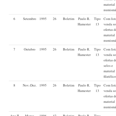
material
numismá
6
Setembro
1995
26
Boletim
Paulo R.
Tipo
Com list
Hamester
13
venda s
ofertas d
material
numismá
7
Outubro
1995
26
Boletim
Paulo R.
Tipo
Com list
Hamester
13
venda s
ofertas d
selos e
material
filatélico
8
Nov.-Dez.
1995
26
Boletim
Paulo R.
Tipo
Com list
Hamester
13
venda s
ofertas d
material
numismá
Ano II
Março
1996
42
Boletim
Paulo R.
Tipo