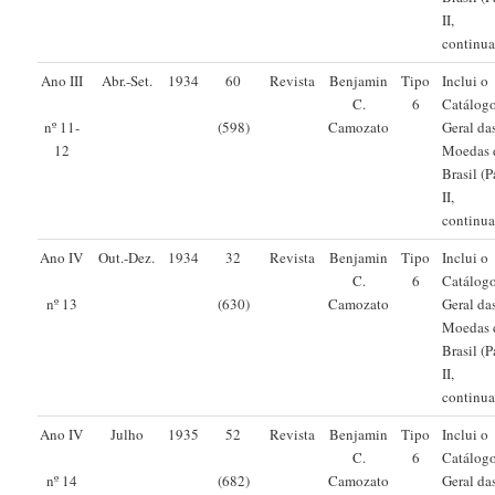
II,
continua
Ano III
Abr.-Set.
1934
60
Revista
Benjamin
Tipo
Inclui o
C.
6
Catálog
Camozato
Geral da
nº 11-
(598)
Moedas 
12
Brasil (P
II,
continua
Ano IV
Out.-Dez.
1934
32
Revista
Benjamin
Tipo
Inclui o
C.
6
Catálog
Camozato
Geral da
nº 13
(630)
Moedas 
Brasil (P
II,
continua
Ano IV
Julho
1935
52
Revista
Benjamin
Tipo
Inclui o
C.
6
Catálog
Camozato
Geral da
nº 14
(682)