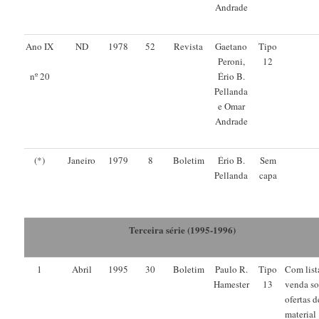
Andrade
Ano IX
ND
1978
52
Revista
Gaetano
Tipo
Peroni,
12
Ério B.
nº 20
Pellanda
e Omar
Andrade
(*)
Janeiro
1979
8
Boletim
Ério B.
Sem
Pellanda
capa
Terceira série (1995-1996)
1
Abril
1995
30
Boletim
Paulo R.
Tipo
Com list
Hamester
13
venda s
ofertas d
material