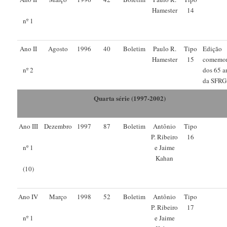
Hamester
14
nº 1
Ano II
Agosto
1996
40
Boletim
Paulo R.
Tipo
Edição
Hamester
15
comemor
dos 65 a
nº 2
da SFRG
Quarta série (1997-2002)
Ano III
Dezembro
1997
87
Boletim
Antônio
Tipo
P. Ribeiro
16
e Jaime
nº 1
Kahan
(10)
Ano IV
Março
1998
52
Boletim
Antônio
Tipo
P. Ribeiro
17
e Jaime
nº 1