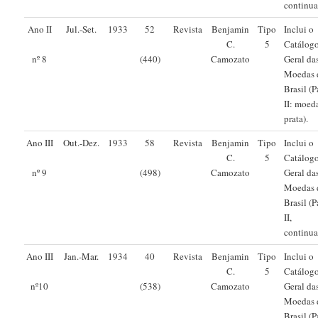
continua
Ano II
Jul.-Set.
1933
52
Revista
Benjamin
Tipo
Inclui o
C.
5
Catálog
Camozato
Geral da
nº 8
(440)
Moedas 
Brasil (P
II: moed
prata).
Ano III
Out.-Dez.
1933
58
Revista
Benjamin
Tipo
Inclui o
C.
5
Catálog
Camozato
Geral da
nº 9
(498)
Moedas 
Brasil (P
II,
continua
Ano III
Jan.-Mar.
1934
40
Revista
Benjamin
Tipo
Inclui o
C.
5
Catálog
Camozato
Geral da
nº10
(538)
Moedas 
Brasil (P