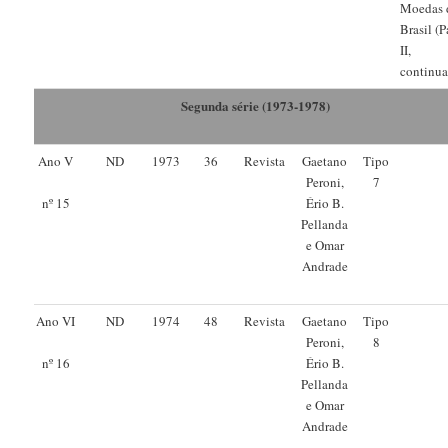
Moedas 
Brasil (P
II,
continua
Segunda série (1973-1978)
Ano V
ND
1973
36
Revista
Gaetano
Tipo
Peroni,
7
Ério B.
nº 15
Pellanda
e Omar
Andrade
Ano VI
ND
1974
48
Revista
Gaetano
Tipo
Peroni,
8
Ério B.
nº 16
Pellanda
e Omar
Andrade