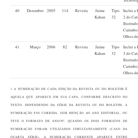
40
Dezembro
2005
114
Revista
Jaime
Tipo
Inclui a 
Kahan
32
2 do Cat
Ilustrad
Carimbo
Olhos-d
41
Março
2006
82
Revista
Jaime
Tipo
Inclui a 
Kahan
32
3 do Cat
Ilustrad
Carimbo
Olhos-d
1 A NUMERAÇÃO DE CADA EDIÇÃO DA REVISTA OU DO BOLETIM É
AQUELA QUE APARECE EM SUA CAPA. CONFORME DESCRITO NO
TEXTO, DEPENDENDO DA SÉRIE DA REVISTA OU DO BOLETIM, A
NUMERAÇÃO FOI CORRIDA, SEM MENÇÃO AO ANO EDITORIAL, OU
TEVE O FORMATO DE ANO/Nº. QUANDO OS DOIS FORMATOS DE
NUMERAÇÃO FORAM UTILIZADOS SIMULTANEAMENTE (CASO DA
QUARTA SÉRIE), A NUMERAÇÃO CORRENTE APARECE ENTRE