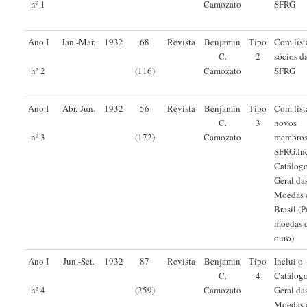
Camozato
SFRG
nº 1
Ano I
Jan.-Mar.
1932
68
Revista
Benjamin
Tipo
Com list
C.
2
sócios d
Camozato
SFRG
nº 2
(116)
Ano I
Abr.-Jun.
1932
56
Revista
Benjamin
Tipo
Com list
C.
3
novos
Camozato
membros
nº 3
(172)
SFRG.Inc
Catálog
Geral da
Moedas 
Brasil (P
moedas 
ouro).
Ano I
Jun.-Set.
1932
87
Revista
Benjamin
Tipo
Inclui o
C.
4
Catálog
Camozato
Geral da
nº 4
(259)
Moedas 