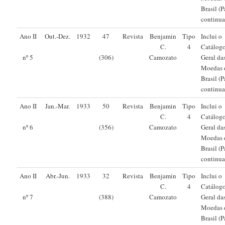
Brasil (Pa
continua
Ano II
Out.-Dez.
1932
47
Revista
Benjamin
Tipo
Inclui o
C.
4
Catálog
Camozato
Geral da
nº 5
(306)
Moedas 
Brasil (Pa
continua
Ano II
Jan.-Mar.
1933
50
Revista
Benjamin
Tipo
Inclui o
C.
4
Catálog
Camozato
Geral da
nº 6
(356)
Moedas 
Brasil (Pa
continua
Ano II
Abr.-Jun.
1933
32
Revista
Benjamin
Tipo
Inclui o
C.
4
Catálog
Camozato
Geral da
nº 7
(388)
Moedas 
Brasil (Pa