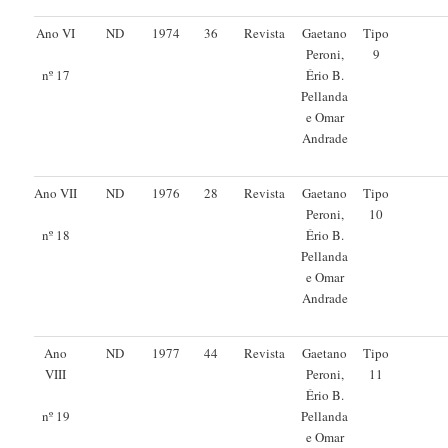
Ano VI
ND
1974
36
Revista
Gaetano
Tipo
Peroni,
9
Ério B.
nº 17
Pellanda
e Omar
Andrade
Ano VII
ND
1976
28
Revista
Gaetano
Tipo
Peroni,
10
Ério B.
nº 18
Pellanda
e Omar
Andrade
Ano
ND
1977
44
Revista
Gaetano
Tipo
VIII
Peroni,
11
Ério B.
Pellanda
nº 19
e Omar