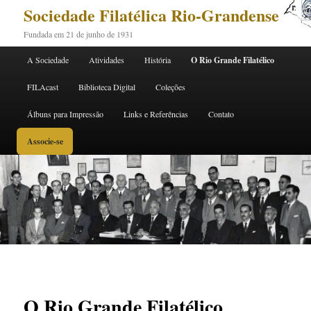
Sociedade Filatélica Rio-Grandense
Fundada em 21 de junho de 1931
Menu principal
A Sociedade
Atividades
História
O Rio Grande Filatélico
Pular para o conteúdo principal
Pular para o conteúdo secundário
FILAcast
Biblioteca Digital
Coleções
Álbuns para Impressão
Links e Referências
Contato
Associe-se
O Rio Grande Filatélico