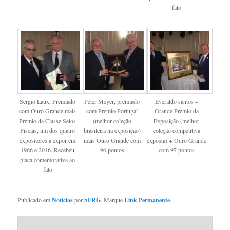
fato
Sergio Laux, Premiado
Peter Meyer, premiado
Everaldo santos –
com Ouro Grande mais
com Premio Portugal
Grande Premio da
Premio da Classe Selos
(melhor coleção
Exposição (melhor
Fiscais, um dos quatro
brasileira na exposição)
coleção competitiva
expositores a expor em
mais Ouro Grande com
exposta) + Ouro Grande
1966 e 2016. Recebeu
96 pontos
com 97 pontos
placa comemorativa ao
fato
Publicado em
Notícias
por
SFRG
. Marque
Link Permanente
.