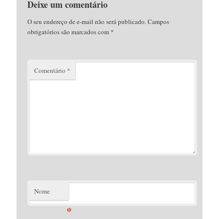
Deixe um comentário
O seu endereço de e-mail não será publicado.
Campos
obrigatórios são marcados com
*
Comentário
*
Nome
*