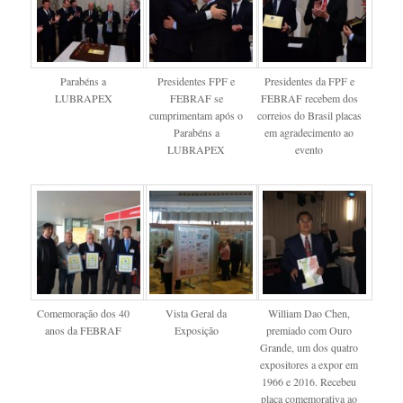
Parabéns a
Presidentes FPF e
Presidentes da FPF e
LUBRAPEX
FEBRAF se
FEBRAF recebem dos
cumprimentam após o
correios do Brasil placas
Parabéns a
em agradecimento ao
LUBRAPEX
evento
Comemoração dos 40
Vista Geral da
William Dao Chen,
anos da FEBRAF
Exposição
premiado com Ouro
Grande, um dos quatro
expositores a expor em
1966 e 2016. Recebeu
placa comemorativa ao