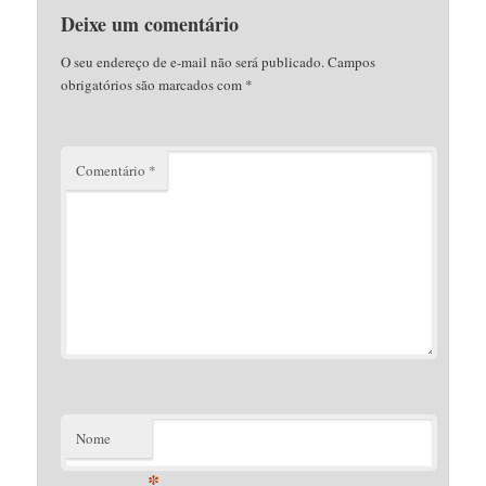
Deixe um comentário
O seu endereço de e-mail não será publicado.
Campos
obrigatórios são marcados com
*
Comentário
*
Nome
*