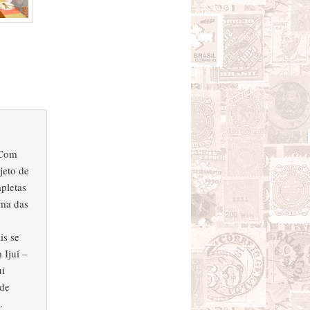
 Com
jeto de
pletas
uma das
is se
 Ijuí –
ui
 de
.