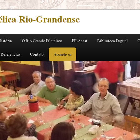
télica Rio-Grandense
História
O Rio Grande Filatélico
FILAcast
Biblioteca Digital
C
pal
dário
 Referências
Contato
Associe-se