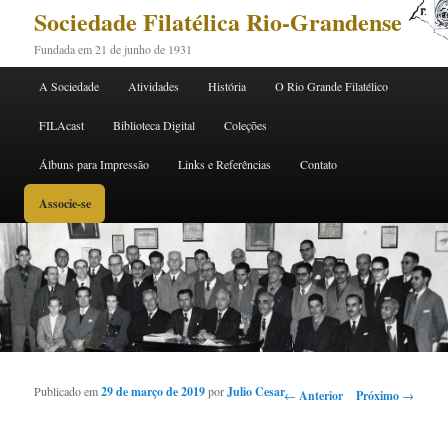
Sociedade Filatélica Rio-Grandense
Fundada em 21 de junho de 1931
Menu principal
A Sociedade
Atividades
História
O Rio Grande Filatélico
Pular para o conteúdo principal
Pular para o conteúdo secundário
FILAcast
Biblioteca Digital
Coleções
Álbuns para Impressão
Links e Referências
Contato
Associe-se
Publicado em
29 de março de 2019
por
Julio Cesar
Navegação de Posts
←
Anterior
Próximo
→