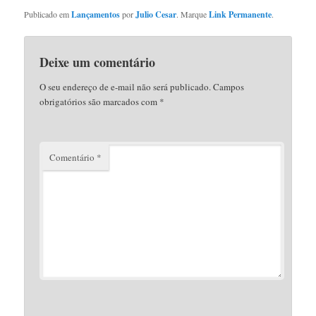
Publicado em
Lançamentos
por
Julio Cesar
. Marque
Link Permanente
.
Deixe um comentário
O seu endereço de e-mail não será publicado.
Campos
obrigatórios são marcados com
*
Comentário
*