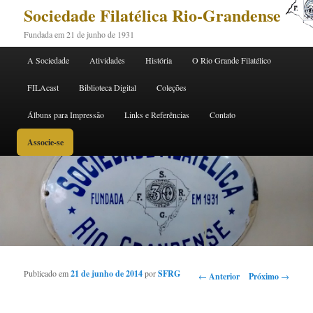
Sociedade Filatélica Rio-Grandense
Fundada em 21 de junho de 1931
Menu principal
A Sociedade
Atividades
História
O Rio Grande Filatélico
Pular para o conteúdo principal
Pular para o conteúdo secundário
FILAcast
Biblioteca Digital
Coleções
Álbuns para Impressão
Links e Referências
Contato
Associe-se
Publicado em
21 de junho de 2014
por
SFRG
Navegação de Posts
←
Anterior
Próximo
→