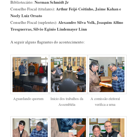
Norman Schmidt Jr
Bibliotecário:
Arthur Feijó Coitinho, Jaime Kahan e
Conselho Fiscal (titulares):
Noely Luiz Orsato
Alexandre Silva Volk, Joaquim Alfino
Conselho Fiscal (suplentes):
Tresguerras, Silvio Eginio Lindemayer Linn
A seguir alguns flagrantes do acontecimento:
Aguardando quorum
Início dos trabalhos da
A comissão eleitoral
Assembléia
verifica a urna