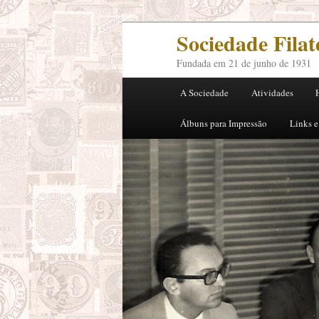
Sociedade Fila
Fundada em 21 de junho de 1931
Menu principal
A Sociedade
Atividades
Pular para o conteúdo princi
Pular para o conteúdo secun
Álbuns para Impressão
Links e