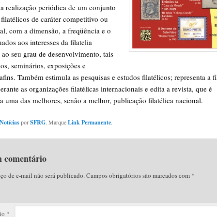
a realização periódica de um conjunto
filatélicos de caráter competitivo ou
l, com a dimensão, a freqüência e o
ados aos interesses da filatelia
e ao seu grau de desenvolvimento, tais
os, seminários, exposições e
afins. Também estimula as pesquisas e estudos filatélicos; representa a fil
perante as organizações filatélicas internacionais e edita a revista, que é
a uma das melhores, senão a melhor, publicação filatélica nacional.
Notícias
por
SFRG
. Marque
Link Permanente
.
m comentário
ço de e-mail não será publicado.
Campos obrigatórios são marcados com
*
io
*