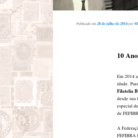
Publicado em
28 de julho de 2014
por
S
10 An
Em 2014 a
idade.
Par
Filatelia B
desde sua 
especial d
de FEFIB
A Federação
FEFIBRA f