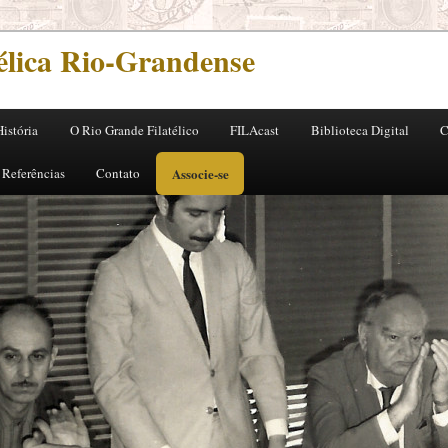
télica Rio-Grandense
História
O Rio Grande Filatélico
FILAcast
Biblioteca Digital
C
pal
dário
 Referências
Contato
Associe-se