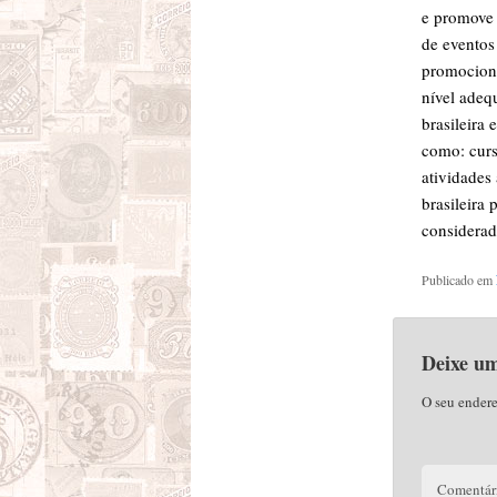
e promove 
de eventos 
promociona
nível adequ
brasileira 
como: curs
atividades 
brasileira 
considerad
Publicado em
Deixe u
O seu endere
Comentár