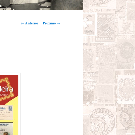
Navegação de Posts
←
Anterior
Próximo
→